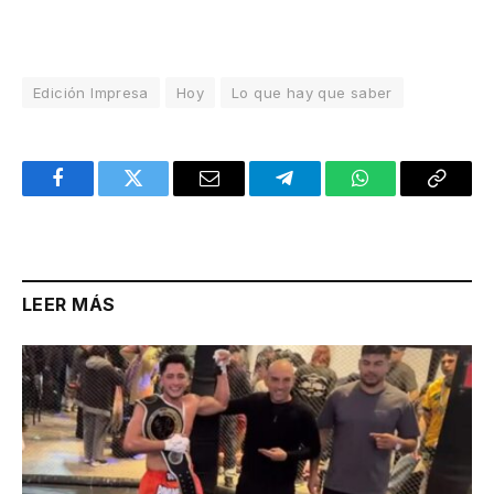
Edición Impresa
Hoy
Lo que hay que saber
Facebook
Twitter
Email
Telegram
WhatsApp
Copy
Link
LEER MÁS