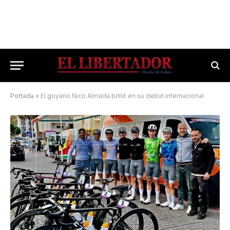
Portada
»
El goyano Nico Almada brilló en su debut internacional