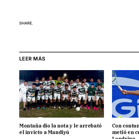
SHARE.
LEER MÁS
Montaña dio la nota y le arrebató
Con contun
el invicto a Mandiyú
metió en c
Londrina