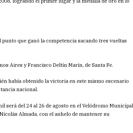
08, logrando el primer lugar y la medalla de oro en lo
 al punto que ganó la competencia sacando tres vueltas
os Aires y Francisco Deltín Marín, de Santa Fe.
ién había obtenido la victoria en este mismo escenario
stancia nacional.
il será del 24 al 26 de agosto en el Velódromo Municipa
e Nicolás Almada, con el anhelo de mantener su