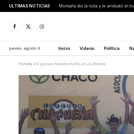
ULTIMAS NOTICIAS
Montaña dio la nota y le arrebató el i
Facebook
X
Instagram
(Twitter)
jueves, agosto 6
Inicio
Videos
Política
N
Portada
»
El goyano Almada triunfó en Las Breñas