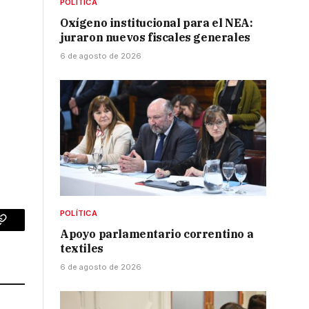
POLÍTICA
Oxígeno institucional para el NEA:
juraron nuevos fiscales generales
6 de agosto de 2026
POLÍTICA
p
Copy
Apoyo parlamentario correntino a
textiles
Link
6 de agosto de 2026