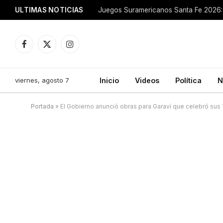
ULTIMAS NOTICIAS
Juegos Suramericanos Santa Fe 2026: 
Facebook
X
Instagram
(Twitter)
viernes, agosto 7
Inicio
Videos
Política
N
Portada
»
El Gobierno anunció obras para Garaví que celebró sus 