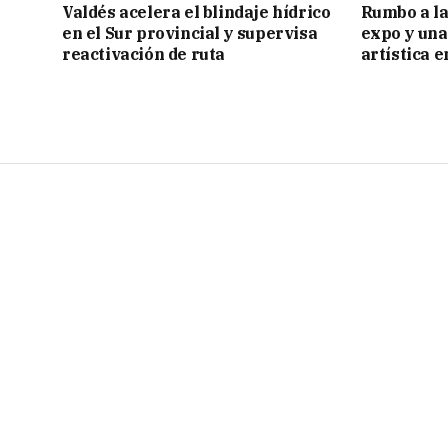
Valdés acelera el blindaje hídrico
Rumbo a la 
en el Sur provincial y supervisa
expo y una
reactivación de ruta
artística 