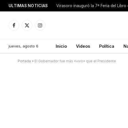
ULTIMAS NOTICIAS
Facebook
X
Instagram
(Twitter)
jueves, agosto 6
Inicio
Videos
Política
N
Portada
»
El Gobernador fue más «vivo» que el Presidente