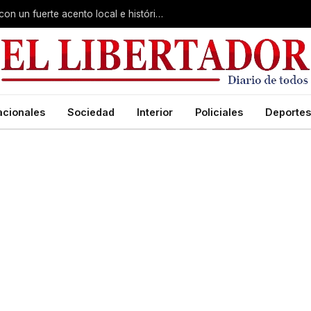
Virasoro inauguró la 7ª Feria del Libro con un fuerte acento local e histórico
acionales
Sociedad
Interior
Policiales
Deportes