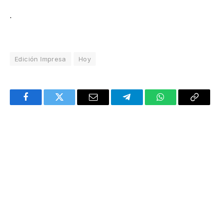
.
Edición Impresa
Hoy
Facebook
Twitter
Email
Telegram
WhatsApp
Copy
Link