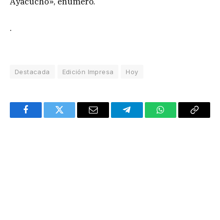
Ayacucho», enumeró.
.
Destacada
Edición Impresa
Hoy
Facebook
Twitter
Email
Telegram
WhatsApp
Copy
Link