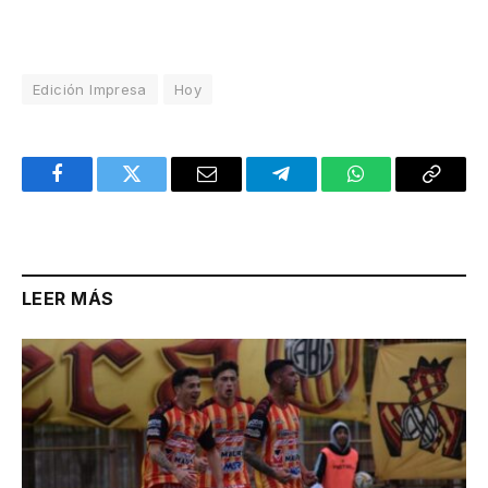
Edición Impresa
Hoy
Facebook
Twitter
Email
Telegram
WhatsApp
Copy
Link
LEER MÁS