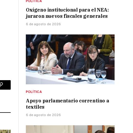
POLÍTICA
Oxígeno institucional para el NEA:
juraron nuevos fiscales generales
6 de agosto de 2026
p
Copy
POLÍTICA
Link
Apoyo parlamentario correntino a
textiles
6 de agosto de 2026