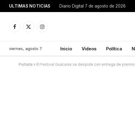
ULTIMAS NOTICIAS
Diario Digital 7 de agosto de 2026
Facebook
X
Instagram
(Twitter)
viernes, agosto 7
Inicio
Videos
Política
N
Portada
»
El Festival Guácaras se despide con entrega de premio