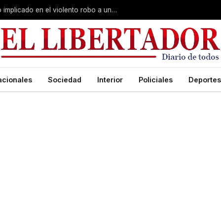
Curuzú Cuatiá: detuvieron a un séptimo implicado en el violento robo a una anciana
acionales
Sociedad
Interior
Policiales
Deportes