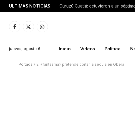
ULTIMAS NOTICIAS
Facebook
X
Instagram
(Twitter)
jueves, agosto 6
Inicio
Videos
Política
N
Portada
»
El «fantasma» pretende cortar la sequía en Oberá