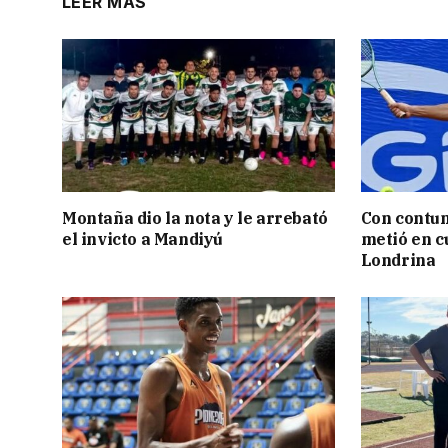
LEER MÁS
Montaña dio la nota y le arrebató
Con contun
el invicto a Mandiyú
metió en c
Londrina