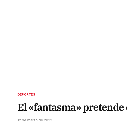
DEPORTES
El «fantasma» pretende 
12 de marzo de 2022