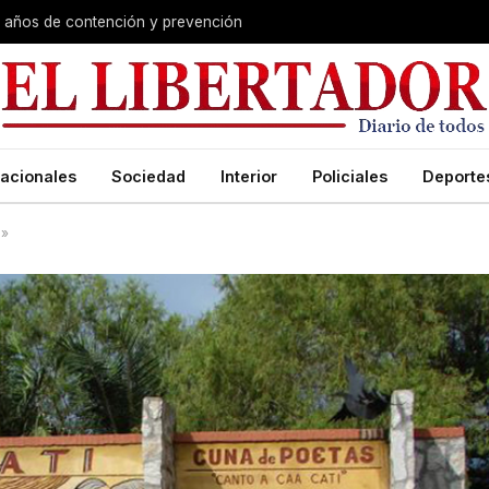
s años de contención y prevención
acionales
Sociedad
Interior
Policiales
Deporte
s»