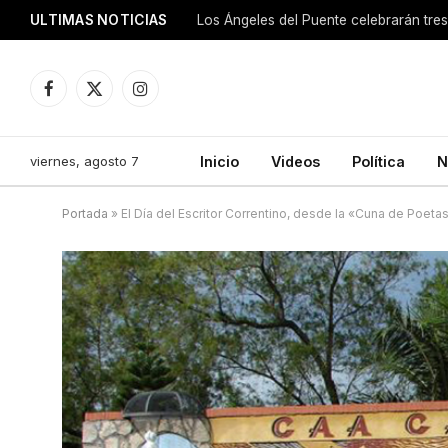
ULTIMAS NOTICIAS
Los Ángeles del Puente celebrarán tre
Facebook
X
Instagram
(Twitter)
viernes, agosto 7
Inicio
Videos
Política
N
Portada
»
El Día del Escritor Correntino, desde la «Cuna de Poeta