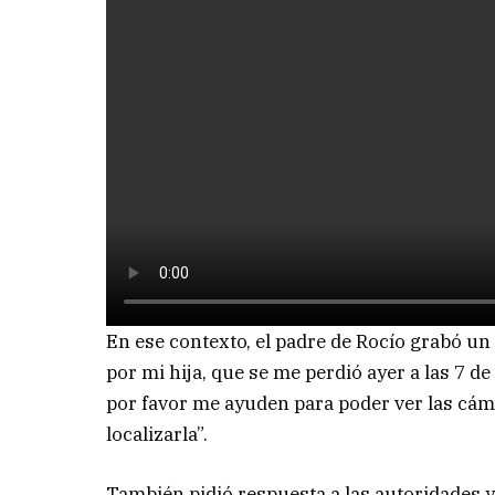
En ese contexto, el padre de Rocío grabó u
por mi hija, que se me perdió ayer a las 7 de
por favor me ayuden para poder ver las cám
localizarla”.
También pidió respuesta a las autoridades y