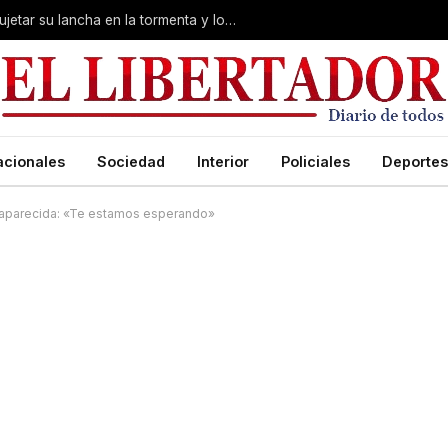
Desesperación en Corrientes: intentó sujetar su lancha en la tormenta y lo arrastró el río
acionales
Sociedad
Interior
Policiales
Deportes
esaparecida: «Te estamos esperando»