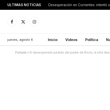
ULTIMAS NOTICIAS
Facebook
X
Instagram
(Twitter)
jueves, agosto 6
Inicio
Videos
Política
N
Portada
»
El desesperado pedido del padre de Rocío, la niña d