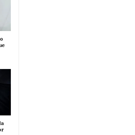
no
ue
la
or