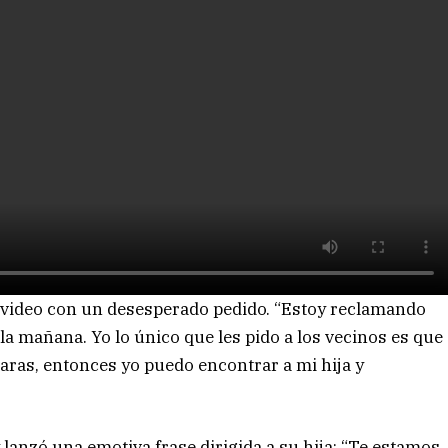
n video con un desesperado pedido. “Estoy reclamando
 la mañana. Yo lo único que les pido a los vecinos es que
aras, entonces yo puedo encontrar a mi hija y
 lanzó una emotiva frase dirigida a su hija: “Te estamos