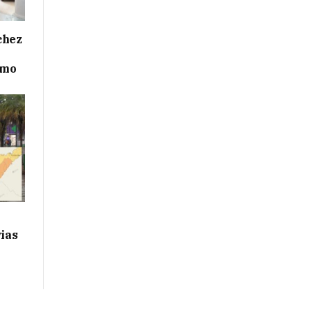
chez
smo
vias