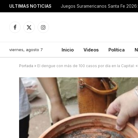
ULTIMAS NOTICIAS
Juegos Suramericanos Santa Fe 2026: 
Facebook
X
Instagram
(Twitter)
viernes, agosto 7
Inicio
Videos
Política
N
Portada
»
El dengue con más de 100 casos por día en la Capital: «