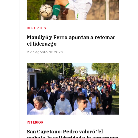
DEPORTES
a
Mandiyú y Ferro apuntan a retomar
el liderazgo
8 de agosto de 2026
INTERIOR
San Cayetano: Pedro valoró “el
e