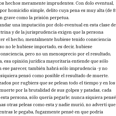
 los hechos meramente imprudentes. Con dolo eventual,
or homicidio simple, delito cuya pena es muy alta (de 8
an grave como la prisión perpetua.
undar una imputación por dolo eventual en esta clase de
octrina y de la jurisprudencia exigen que la persona
er el hecho, mentalmente hubiese tenido consciencia
eso no le hubiese importado, es decir, hubiese
consciencia, pero no un menosprecio por el resultado,
a, esa opinión jurídica mayoritaria entiende que sólo
 ese parecer, también habrá sólo imprudencia -y no
ni siquiera pensó como posible el resultado de muerte.
zados por rugbiers que se pelean todo el tiempo y en los
uerte por la brutalidad de sus golpes y patadas, cada
 esta persona, sólo quería pegarle; nunca siquiera pens
as otras peleas como esta y nadie murió, no advertí que
ientras le pegaba, fugazmente pensé en que podría