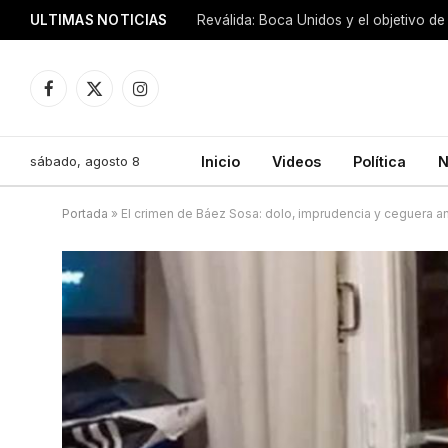
ULTIMAS NOTICIAS
Reválida: Boca Unidos y el objetivo de
Facebook
X
Instagram
(Twitter)
sábado, agosto 8
Inicio
Videos
Política
N
Portada
»
El crimen de Báez Sosa: dolo, imprudencia y ceguera a