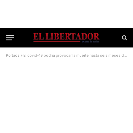
Portada
»
El covid-19 podría provocar la muerte hasta seis meses después del contagio