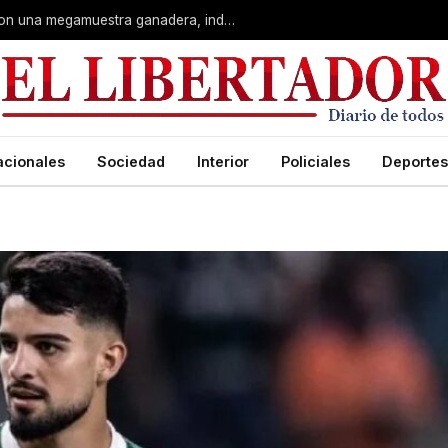
Corrientes: La Rural celebra 90 años con una megamuestra ganadera, industrial y artística
acionales
Sociedad
Interior
Policiales
Deportes