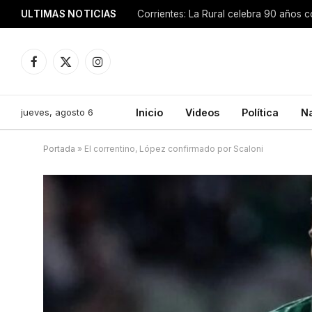
ULTIMAS NOTICIAS
Facebook
X
Instagram
(Twitter)
jueves, agosto 6
Inicio
Videos
Política
N
Portada
»
El correntino, López confirmado por Scaloni