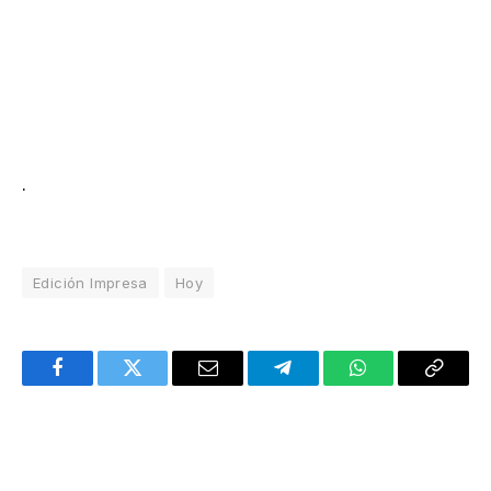
.
Edición Impresa
Hoy
Facebook
Twitter
Email
Telegram
WhatsApp
Copy
Link