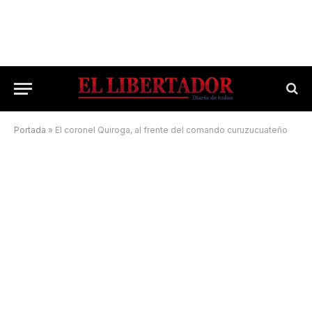
Portada
»
El coronel Quiroga, al frente del comando curuzucuateño