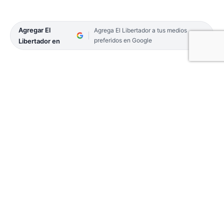
Agregar El
Agrega El Libertador a tus medios
preferidos en Google
Libertador en
La ministra de Educación de la Provincia, Práxedes
López anunció el lunes que comenzarán a exigir el
carnet de vacunación en las escuelas para poder
registrar tanto a docentes como alumnos.
Sin embargo, la iniciativa generó distintas dudas y
preguntas entre los tutores y los profesionales