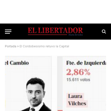
Portada
»
El Cordobesismo retuvo la Capital