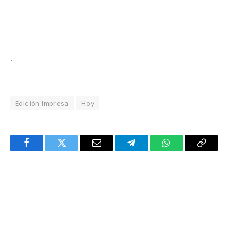
.
Edición Impresa
Hoy
Facebook
Twitter
Email
Telegram
WhatsApp
Copy
Link