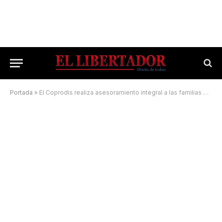
Portada
»
El Coprodis realiza asesoramiento integral a las familias en distintas localidades