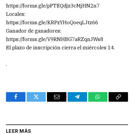
https://forms.gle/pPTEQdjz3cMjHN2n7
Locales:
https://forms.gle/KRPzYHoQoeqLJtz66
Ganador de ganadores:
https://forms.gle/V9RNHBG7aRZqnJWs8
El plazo de inscripción cierra el miércoles 14.
.
Facebook
Twitter
Email
Telegram
WhatsApp
Copy
Link
LEER MÁS