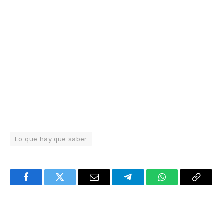
Lo que hay que saber
Facebook
Twitter
Email
Telegram
WhatsApp
Copy
Link