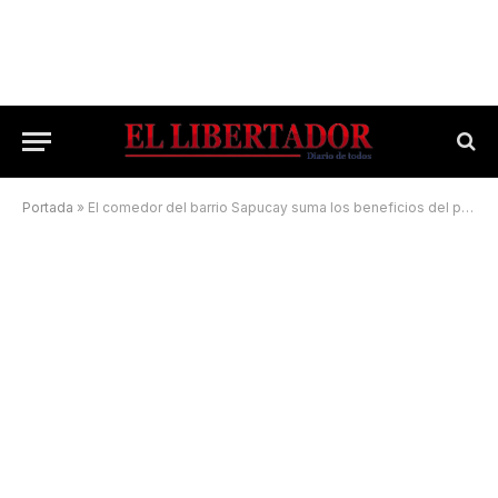
Portada
»
El comedor del barrio Sapucay suma los beneficios del programa de Huertas