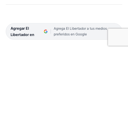
Agregar El
Agrega El Libertador a tus medios
preferidos en Google
Libertador en
Comunicaciones se prepara para encarar desde
hoy la segunda etapa del Súper 20 buscando
revertir la imagen que dejó en Córdoba donde no
pudo ganar.
El base Alejandro Konsztad hizo un balance de lo