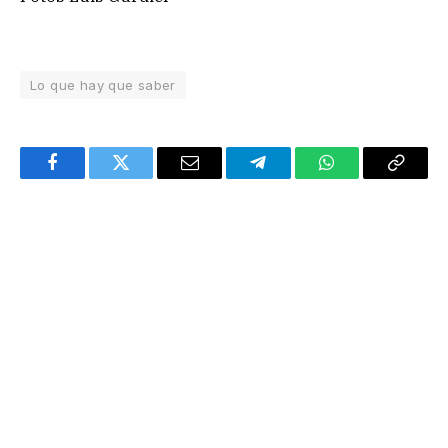
Lo que hay que saber
Facebook
Twitter
Email
Telegram
WhatsApp
Copy
Link