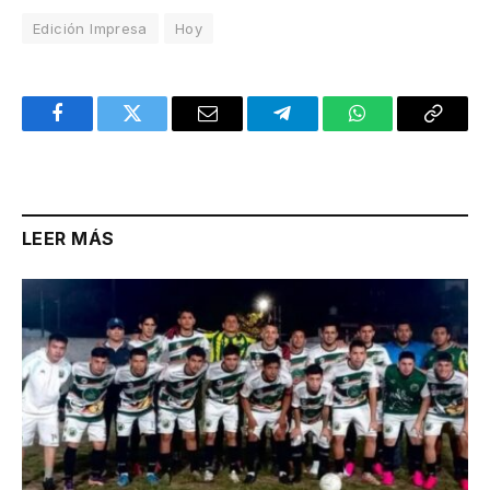
Edición Impresa
Hoy
Facebook
Twitter
Email
Telegram
WhatsApp
Copy
Link
LEER MÁS