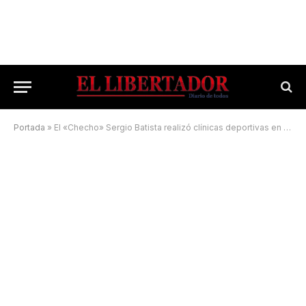
Portada
»
El «Checho» Sergio Batista realizó clínicas deportivas en el Interior