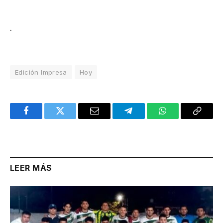
.
Edición Impresa
Hoy
Facebook
Twitter
Email
Telegram
WhatsApp
Copy
Link
LEER MÁS