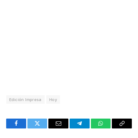
Edición Impresa
Hoy
Facebook
Twitter
Email
Telegram
WhatsApp
Copy
Link