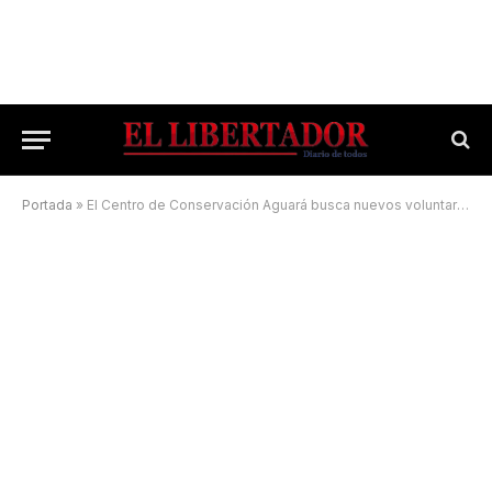
Portada
»
El Centro de Conservación Aguará busca nuevos voluntarios