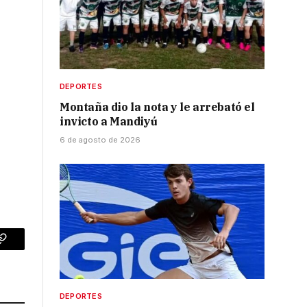
DEPORTES
Montaña dio la nota y le arrebató el
invicto a Mandiyú
6 de agosto de 2026
p
Copy
Link
DEPORTES