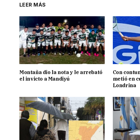
LEER MÁS
Montaña dio la nota y le arrebató
Con contun
el invicto a Mandiyú
metió en c
Londrina