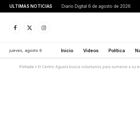
ULTIMAS NOTICIAS
Diario Digital 6 de agosto de 2026
Facebook
X
Instagram
(Twitter)
jueves, agosto 6
Inicio
Videos
Política
N
Portada
»
El Centro Aguará busca voluntarios para sumarse a su 