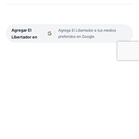
Agregar El
Agrega El Libertador a tus medios
preferidos en Google
Libertador en
Desde ayer, se encuentran a la venta las entradas
para la 33ª Fiesta Nacional del Chamamé. Se trata,
también, de la 19ª Fiesta de Chamamé del
Mercosur y 3ª Celebración Mundial, que se
realizará del viernes 12 al domingo 21 en el