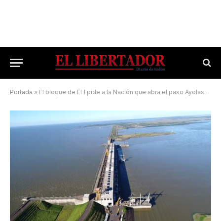
Portada
»
El bloque de ELI pide a la Nación que abra el paso Ayolas-Ituzaingó