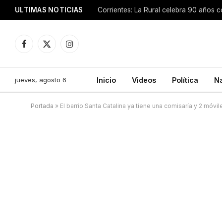
ULTIMAS NOTICIAS
Facebook
X
Instagram
(Twitter)
jueves, agosto 6
Inicio
Videos
Política
N
Portada
»
El barrio Santa Catalina ya tiene una comisaría y 2 móvil