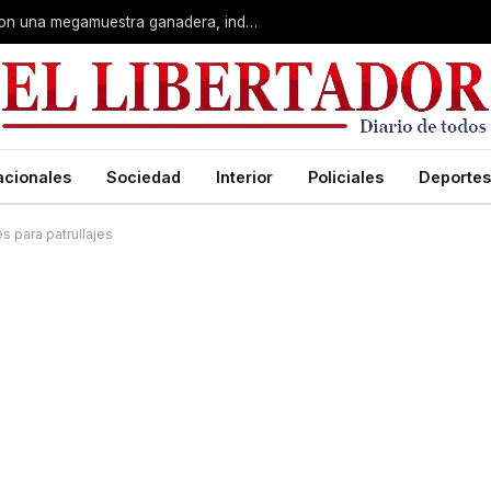
Corrientes: La Rural celebra 90 años con una megamuestra ganadera, industrial y artística
acionales
Sociedad
Interior
Policiales
Deportes
es para patrullajes