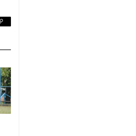
p
Copy
Link