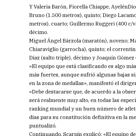
Y Valeria Barón, Fiorella Chiappe, AyelénDi
Bruno (1.500 metros), quinto; Diego Lacamo
metros), cuarto; Guillermo Ruggeri (400 c/
décimo.
Miguel Ángel Bárzola (maratón), noveno; 
Chiaraviglio (garrocha), quinto; el correnti
Díaz (salto triple), décimo y Joaquín Gómez (
«El equipo que está clasificando es algo má
más fuertes, aunque sufrió algunas bajas sig
en la zona de medallas», manifestó el dirige
«Debe destacarse que, de acuerdo a la obser
será realmente muy alto, en todas las especia
ranking mundial y un buen número de atleta
días para su constitución definitiva en la m
puntualizó.
Continuando, Scarpín explicó: «El equipo d