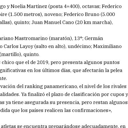
ogo y Noelia Martínez (posta 4×400), octavas; Federico
ire (1.500 metros), noveno; Federico Bruno (5.000
vallas), quinto; Juan Manuel Cano (20 km marcha),
Mariano Mastromarino (maratón), 13°; Germán
no Carlos Layoy (salto en alto), undécimo; Maximiliano
martillo), quinto.
s chico que el de 2019, pero presenta algunos puntos
nificativas en los últimos días, que afectarán la pelea
nte.
vación del ranking panamericano, el nivel de los rivales
lidades. Ya finalizó el plazo de clasificación por cupos 
s ya tiene asegurada su presencia, pero restan algunos
edida que los países realicen las confirmaciones»,
e atletas se encuentra preparándose adecuadamente, en