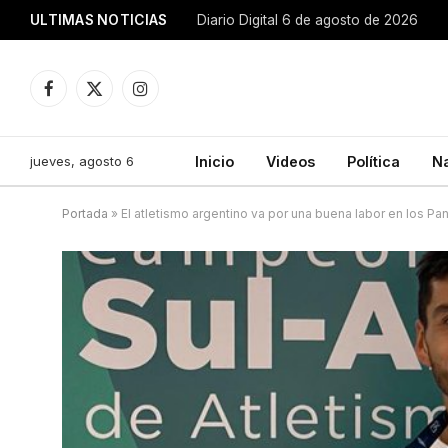
ULTIMAS NOTICIAS
Diario Digital 6 de agosto de 2026
Facebook
X
Instagram
(Twitter)
jueves, agosto 6
Inicio
Videos
Política
N
Portada
»
El atletismo argentino va por una buena labor en los P