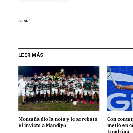
SHARE.
LEER MÁS
Montaña dio la nota y le arrebató
Con contun
el invicto a Mandiyú
metió en c
Londrina