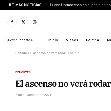
ULTIMAS NOTICIAS
Juliana Hormaechea en el podio de go
Facebook
X
Instagram
(Twitter)
jueves, agosto 6
Inicio
Videos
Política
N
Portada
»
El ascenso no verá rodar la pelota
DEPORTES
El ascenso no verá rodar
7 de noviembre de 2021