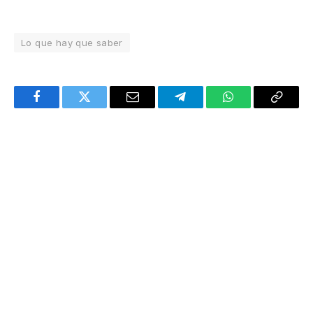
Lo que hay que saber
Facebook
Twitter
Email
Telegram
WhatsApp
Copy
Link