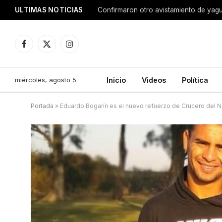
ULTIMAS NOTICIAS
Confirmaron otro avistamiento de ya
Facebook
X
Instagram
(Twitter)
miércoles, agosto 5
Inicio
Videos
Política
Portada
»
Eduardo Bogarín es el nuevo refuerzo de Crucero del N