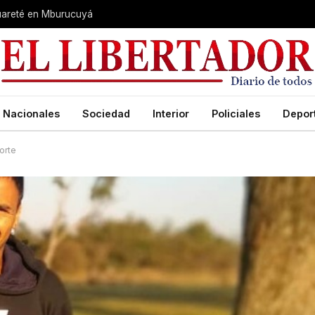
guareté en Mburucuyá
Nacionales
Sociedad
Interior
Policiales
Depor
orte