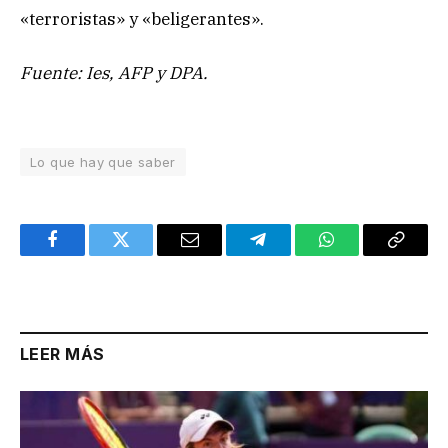
«terroristas» y «beligerantes».
Fuente: Ies, AFP y DPA.
Lo que hay que saber
Facebook
Twitter
Email
Telegram
WhatsApp
Copy
Link
LEER MÁS