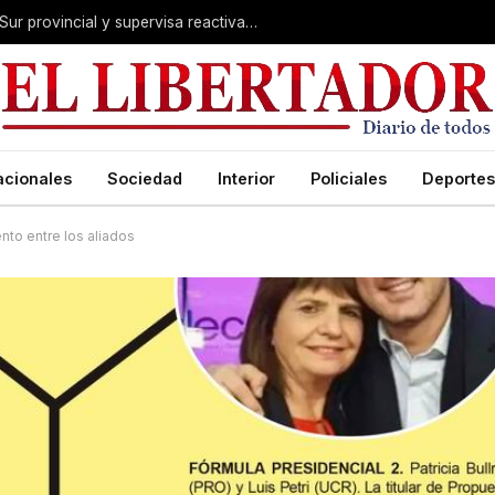
Valdés acelera el blindaje hídrico en el Sur provincial y supervisa reactivación de ruta
acionales
Sociedad
Interior
Policiales
Deportes
to entre los aliados