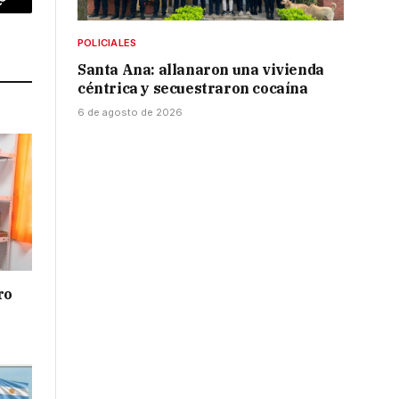
p
Copy
Link
POLICIALES
Santa Ana: allanaron una vivienda
céntrica y secuestraron cocaína
6 de agosto de 2026
ro