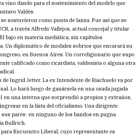
za vino dando para el sostenimiento del modelo que
ustavo Valdés.
 se sostuvieron como punta de lanza. Fue así que se
CR, a través Alfredo Vallejos, actual concejal y titular
fil bajo en materia mediática, sin capítulos
za. Un diplomático de modales sobrios que encarará su
Congreso, en Buenos Aires. Un correligionario que supo
nte calificado como ricardista, valdesista o alguna otra
adical.
s de Ingrid Jetter. La ex Intendente de Riachuelo va por
onal. Lo hará luego de ganársela en una osada jugada
I en una interna que sorprendió a propios y extraños,
ngresar en la lista del oficialismo. Una dirigente
e sus pares- en ninguno de los bandos en pugna
a Bullrich.
o para Encuentro Liberal, cuyo representante es