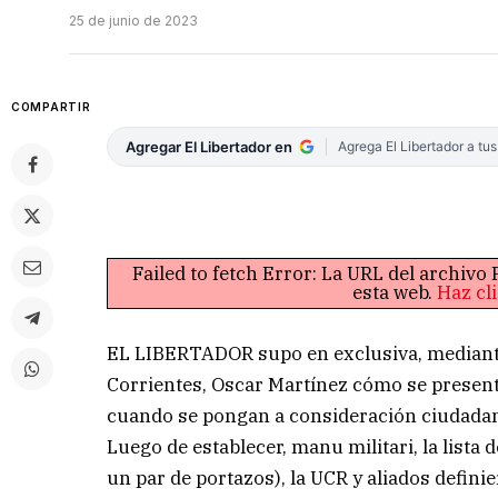
25 de junio de 2023
COMPARTIR
Agregar El Libertador en
Agrega El Libertador a tu
Failed to fetch Error: La URL del archiv
esta web.
Haz cl
EL LIBERTADOR supo en exclusiva, mediante 
Corrientes, Oscar Martínez cómo se presentar
cuando se pongan a consideración ciudadana
Luego de establecer, manu militari, la list
un par de portazos), la UCR y aliados definie