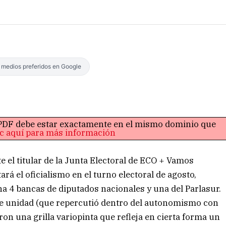
s medios preferidos en Google
o PDF debe estar exactamente en el mismo dominio que
ic aquí para más información
el titular de la Junta Electoral de ECO + Vamos
á el oficialismo en el turno electoral de agosto,
 4 bancas de diputados nacionales y una del Parlasur.
a de unidad (que repercutió dentro del autonomismo con
ron una grilla variopinta que refleja en cierta forma un