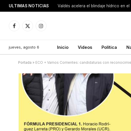
ULTIMAS NOTICIAS
Facebook
X
Instagram
(Twitter)
jueves, agosto 6
Inicio
Videos
Política
N
Portada
»
ECO + Vamos Corrientes: candidaturas con reconocimien