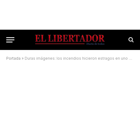
Portada
»
Duras imágenes: los incendios hicieron estragos en uno de los portales de ingreso al Iberá