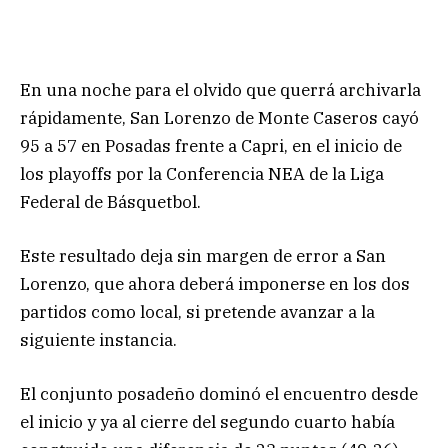
En una noche para el olvido que querrá archivarla
rápidamente, San Lorenzo de Monte Caseros cayó
95 a 57 en Posadas frente a Capri, en el inicio de
los playoffs por la Conferencia NEA de la Liga
Federal de Básquetbol.
Este resultado deja sin margen de error a San
Lorenzo, que ahora deberá imponerse en los dos
partidos como local, si pretende avanzar a la
siguiente instancia.
El conjunto posadeño dominó el encuentro desde
el inicio y ya al cierre del segundo cuarto había