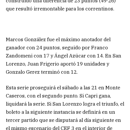
construido una diferencia de 23 puntos (49-26)
que resultó irremontable para los correntinos.
Marcos González fue el máximo anotador del
ganador con 24 puntos, seguido por Franco
Zandomeni con 17 y Ángel Azúcar con 14. En San
Lorenzo, Juan Frigerio aportó 19 unidades y
Gonzalo Gerez terminó con 12.
Esta serie proseguirá el sábado a las 21 en Monte
Caseros, con el segundo punto. Si Capri gana,
liquidará la serie. Si San Lorenzo logra el triunfo, el
boleto a la siguiente instancia se definirá en un
tercer partido que se disputará al día siguiente en
el mismo escenario del CEF 3 en el interior de