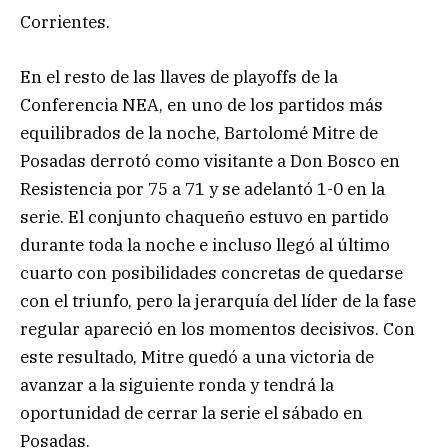
Corrientes.
En el resto de las llaves de playoffs de la
Conferencia NEA, en uno de los partidos más
equilibrados de la noche, Bartolomé Mitre de
Posadas derrotó como visitante a Don Bosco en
Resistencia por 75 a 71 y se adelantó 1-0 en la
serie. El conjunto chaqueño estuvo en partido
durante toda la noche e incluso llegó al último
cuarto con posibilidades concretas de quedarse
con el triunfo, pero la jerarquía del líder de la fase
regular apareció en los momentos decisivos. Con
este resultado, Mitre quedó a una victoria de
avanzar a la siguiente ronda y tendrá la
oportunidad de cerrar la serie el sábado en
Posadas.