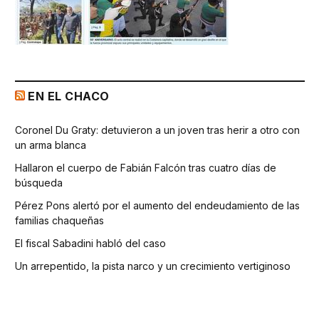
EN EL CHACO
Coronel Du Graty: detuvieron a un joven tras herir a otro con
un arma blanca
Hallaron el cuerpo de Fabián Falcón tras cuatro días de
búsqueda
Pérez Pons alertó por el aumento del endeudamiento de las
familias chaqueñas
El fiscal Sabadini habló del caso
Un arrepentido, la pista narco y un crecimiento vertiginoso