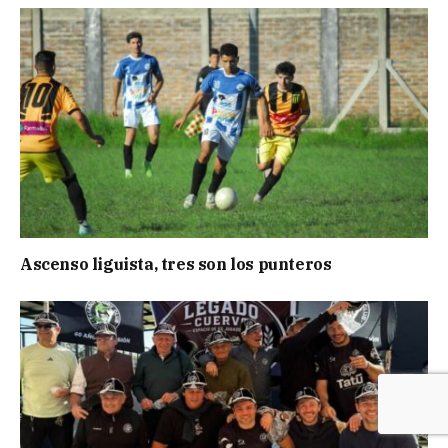
Ascenso liguista, tres son los punteros