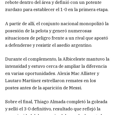
rebote dentro del área y definió con un potente
zurdazo para establecer el 1-0 en la primera etapa.
A partir de allí, el conjunto nacional monopolizó la
posesión de la pelota y generó numerosas
situaciones de peligro frente a un rival que apostó
a defenderse y resistir el asedio argentino.
Durante el complemento, la Albiceleste mantuvo la
intensidad y estuvo cerca de ampliar la diferencia
en varias oportunidades. Alexis Mac Allister y
Lautaro Martínez estrellaron remates en los
postes antes de la aparición de Messi.
Sobre el final, Thiago Almada completó la goleada
y selló el 3-0 definitivo, resultado que reflejó la