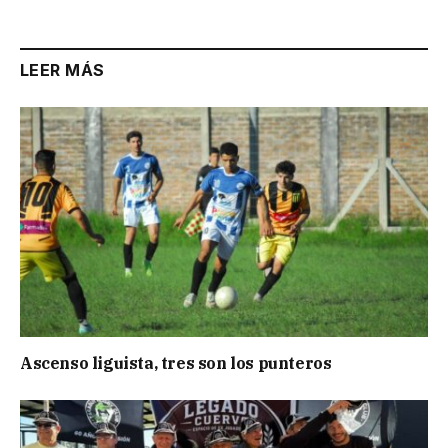
Link
LEER MÁS
Ascenso liguista, tres son los punteros