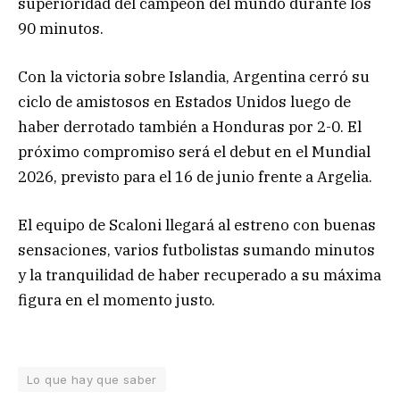
superioridad del campeón del mundo durante los
90 minutos.
Con la victoria sobre Islandia, Argentina cerró su
ciclo de amistosos en Estados Unidos luego de
haber derrotado también a Honduras por 2-0. El
próximo compromiso será el debut en el Mundial
2026, previsto para el 16 de junio frente a Argelia.
El equipo de Scaloni llegará al estreno con buenas
sensaciones, varios futbolistas sumando minutos
y la tranquilidad de haber recuperado a su máxima
figura en el momento justo.
Lo que hay que saber