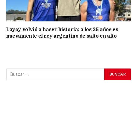
Layoy volvió a hacer historia: a los 35 años es
nuevamente el rey argentino de salto en alto