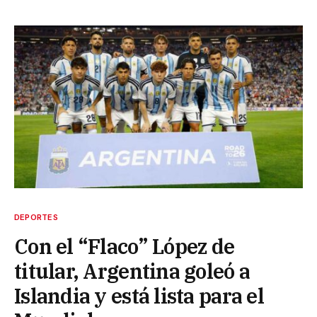
DEPORTES
Con el “Flaco” López de
titular, Argentina goleó a
Islandia y está lista para el