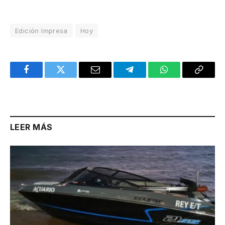
Edición Impresa
Hoy
Facebook
Twitter
Email
Telegram
WhatsApp
Copy
Link
LEER MÁS