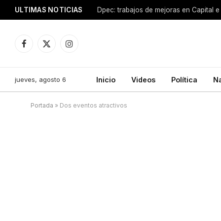
ULTIMAS NOTICIAS
Dpec: trabajos de mejoras en Capital e 
Facebook
X
Instagram
(Twitter)
jueves, agosto 6
Inicio
Videos
Política
N
Portada
»
Dos eventos atractivos