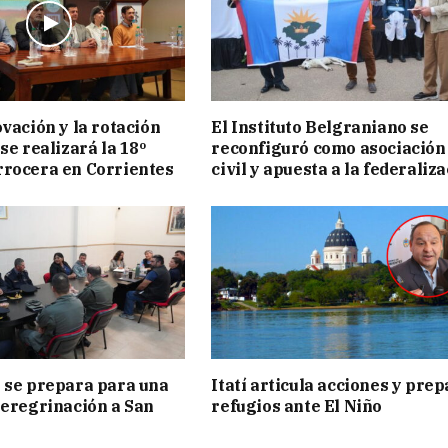
ovación y la rotación
El Instituto Belgraniano se
se realizará la 18º
reconfiguró como asociación
rocera en Corrientes
civil y apuesta a la federaliz
 se prepara para una
Itatí articula acciones y pre
peregrinación a San
refugios ante El Niño