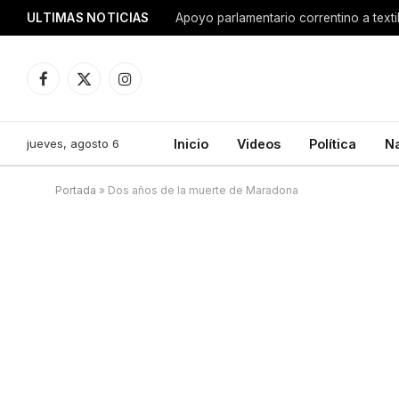
ULTIMAS NOTICIAS
Apoyo parlamentario correntino a texti
Facebook
X
Instagram
(Twitter)
jueves, agosto 6
Inicio
Videos
Política
N
Portada
»
Dos años de la muerte de Maradona