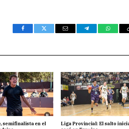
Facebook
Twitter
Email
Telegram
WhatsAp
, semifinalista en el
Liga Provincial: El salto inici