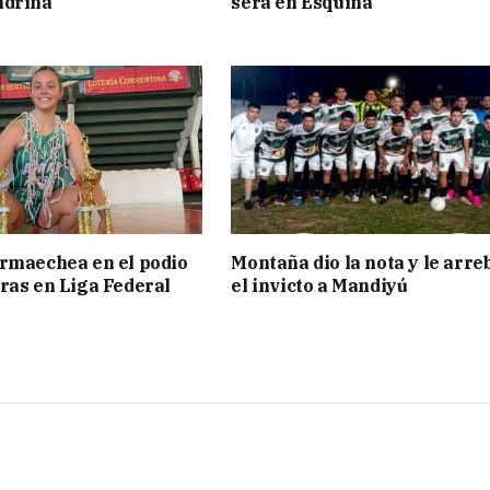
ndrina
será en Esquina
rmaechea en el podio
Montaña dio la nota y le arre
ras en Liga Federal
el invicto a Mandiyú