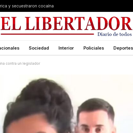
trica y secuestraron cocaína
acionales
Sociedad
Interior
Policiales
Deportes
ina contra un legislador