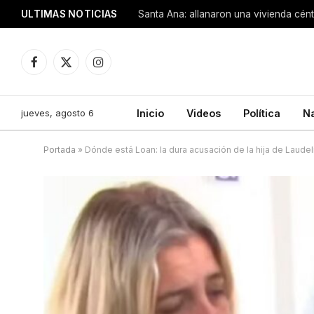
ULTIMAS NOTICIAS
Santa Ana: allanaron una vivienda cén
Facebook
X
Instagram
(Twitter)
jueves, agosto 6
Inicio
Videos
Política
N
Portada
»
Dónde está Loan: la dura acusación de la hija de Laudel