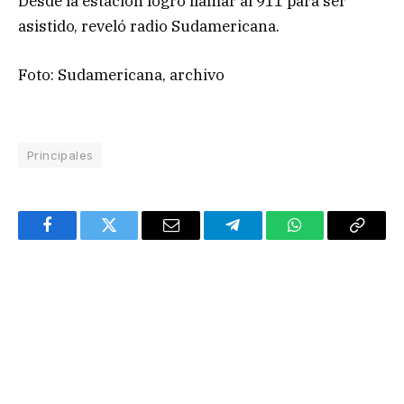
Desde la estación logró llamar al 911 para ser
asistido, reveló radio Sudamericana.
Foto: Sudamericana, archivo
Principales
Facebook
Twitter
Email
Telegram
WhatsApp
Copy
Link