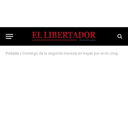
Portada
»
Domingo de la segunda travesía en kayak por el río Uruguay