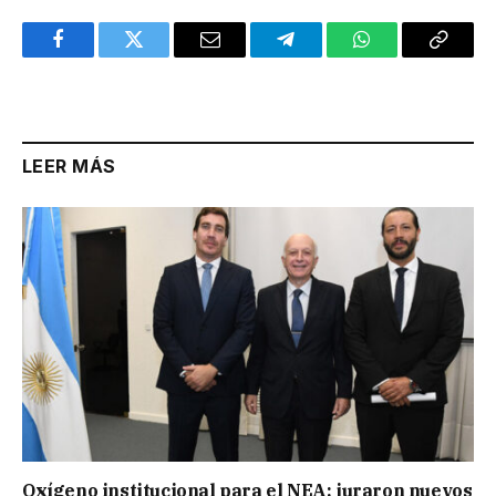
Facebook
Twitter
Email
Telegram
WhatsApp
Copy
Link
LEER MÁS
Oxígeno institucional para el NEA: juraron nuevos