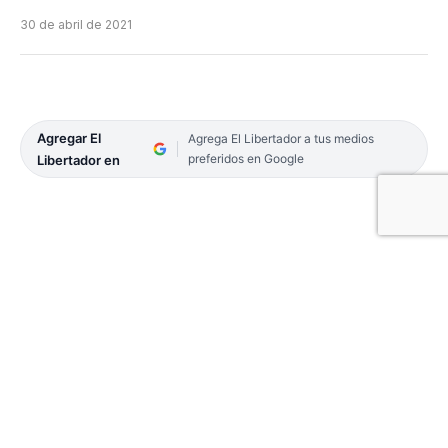
30 de abril de 2021
Agregar El
Agrega El Libertador a tus medios
preferidos en Google
Libertador en
Tres sujetos fueron sorprendidos forzando la
cerradura de un automóvil estacionado, en plena
madrugada de este viernes 30 y quedaron
detenidos.