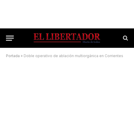
Portada
»
Doble operativo de ablación multiorgánica en Corrientes