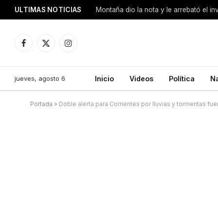
ULTIMAS NOTICIAS
Montaña dio la nota y le arrebató el i
Facebook
X
Instagram
(Twitter)
jueves, agosto 6
Inicio
Videos
Política
N
Portada
»
Doble alerta para Corrientes por lluvias y tormentas fue