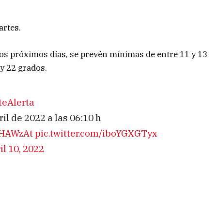
artes.
los próximos días, se prevén mínimas de entre 11 y 13
y 22 grados.
teAlerta
il de 2022 a las 06:10 h
vDHAWzAt
pic.twitter.com/iboYGXGTyx
il 10, 2022