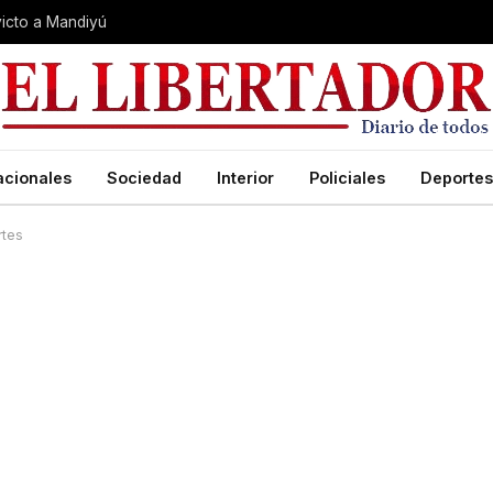
nvicto a Mandiyú
acionales
Sociedad
Interior
Policiales
Deportes
rtes