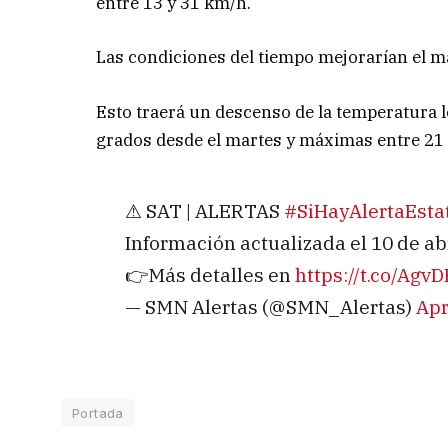
entre 13 y 31 km/h.
Las condiciones del tiempo mejorarían el m
Esto traerá un descenso de la temperatura 
grados desde el martes y máximas entre 21 
⚠ SAT | ALERTAS
#SiHayAlertaEsta
Información actualizada el 10 de abr
👉Más detalles en
https://t.co/Ag
— SMN Alertas (@SMN_Alertas)
Apr
Portada