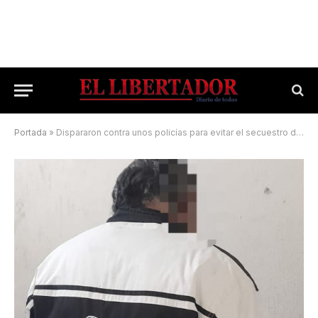
Portada
»
Dispararon contra unos policías para evitar el secuestro de un vehículo