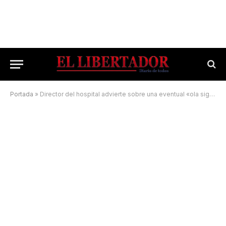
Portada
»
Director del hospital advierte sobre una eventual «ola significativa» de contagios de Covid-19